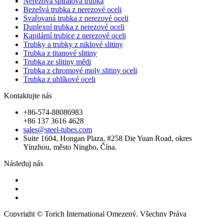
Nerezová spirálová trubka
Bezešvá trubka z nerezové oceli
Svařovaná trubka z nerezové oceli
Duplexní trubka z nerezové oceli
Kapilární trubice z nerezové oceli
Trubky a trubky z niklové slitiny
Trubka z titanové slitiny
Trubka ze slitiny mědi
Trubka z chromové moly slitiny oceli
Trubka z uhlíkové oceli
Kontaktujte nás
+86-574-88086983
+86 137 3616 4628
sales@steel-tubes.com
Suite 1604, Hongan Plaza, #258 Die Yuan Road, okres
Yinzhou, město Ningbo, Čína.
Následuj nás
Copyright © Torich International Omezený. Všechny Práva