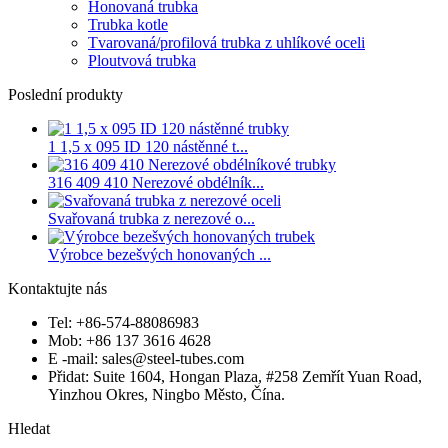
Honovaná trubka
Trubka kotle
Tvarovaná/profilová trubka z uhlíkové oceli
Ploutvová trubka
Poslední produkty
1 1,5 x 095 ID 120 nástěnné t...
316 409 410 Nerezové obdélník...
Svařovaná trubka z nerezové o...
Výrobce bezešvých honovaných ...
Kontaktujte nás
Tel: +86-574-88086983
Mob: +86 137 3616 4628
E -mail: sales@steel-tubes.com
Přidat: Suite 1604, Hongan Plaza, #258 Zemřít Yuan Road,
Yinzhou Okres, Ningbo Město, Čína.
Hledat