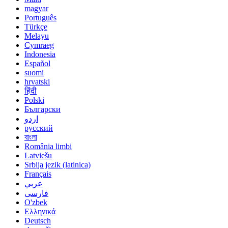
magyar
Português
Türkçe
Melayu
Cymraeg
Indonesia
Español
suomi
hrvatski
हिंदी
Polski
Български
اردو
русский
বাংলা
România limbi
Latviešu
Srbija jezik (latinica)
Français
عربي
فارسی
O'zbek
Ελληνικά
Deutsch