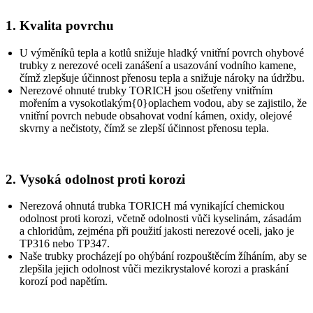
1. Kvalita povrchu
U výměníků tepla a kotlů snižuje hladký vnitřní povrch ohybové
trubky z nerezové oceli zanášení a usazování vodního kamene,
čímž zlepšuje účinnost přenosu tepla a snižuje nároky na údržbu.
Nerezové ohnuté trubky TORICH jsou ošetřeny vnitřním
mořením a vysokotlakým{0}oplachem vodou, aby se zajistilo, že
vnitřní povrch nebude obsahovat vodní kámen, oxidy, olejové
skvrny a nečistoty, čímž se zlepší účinnost přenosu tepla.
2. Vysoká odolnost proti korozi
Nerezová ohnutá trubka TORICH má vynikající chemickou
odolnost proti korozi, včetně odolnosti vůči kyselinám, zásadám
a chloridům, zejména při použití jakosti nerezové oceli, jako je
TP316 nebo TP347.
Naše trubky procházejí po ohýbání rozpouštěcím žíháním, aby se
zlepšila jejich odolnost vůči mezikrystalové korozi a praskání
korozí pod napětím.