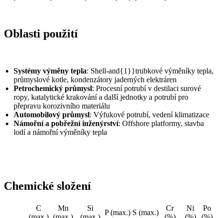
Oblasti použití
Systémy výměny tepla
: Shell-and{1}}trubkové výměníky tepla,
průmyslové kotle, kondenzátory jaderných elektráren
Petrochemický průmysl
: Procesní potrubí v destilaci surové
ropy, katalytické krakování a další jednotky a potrubí pro
přepravu korozivního materiálu
Automobilový průmysl
: Výfukové potrubí, vedení klimatizace
Námořní a pobřežní inženýrství
: Offshore platformy, stavba
lodí a námořní výměníky tepla
Chemické složení
C
Mn
Si
Cr
Ni
Po
Stupeň
P (max.)
S (max.)
(max.)
(max.)
(max.)
(%)
(%)
(%)