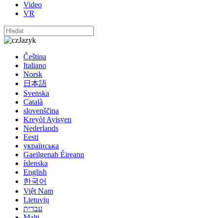
Video
VR
Jazyk
Čeština
Italiano
Norsk
日本語
Svenska
Català
slovenščina
Kreyòl Ayisyen
Nederlands
Eesti
українська
Gaeilgenah Éireann
íslenska
English
한국어
Việt Nam
Lietuvių
עברית
Malti