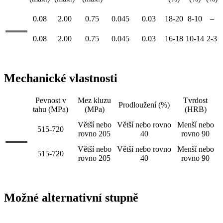
TP304
0.08
2.00
0.75
0.045
0.03
18-20
8-10
–
TP316
0.08
2.00
0.75
0.045
0.03
16-18
10-14
2-3
Mechanické vlastnosti
Pevnost v
Mez kluzu
Tvrdost
Stupeň
Prodloužení (%)
tahu (MPa)
(MPa)
(HRB)
Větší nebo
Větší nebo rovno
Menší nebo
TP304
515-720
rovno 205
40
rovno 90
Větší nebo
Větší nebo rovno
Menší nebo
TP316
515-720
rovno 205
40
rovno 90
Možné alternativní stupně