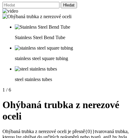
Hledat
Stainless Steel Bend Tube
stainless steel square tubing
steel stainless tubes
1
/
6
Ohýbaná trubka z nerezové
oceli
Ohýbaná trubka z nerezové oceli je přesně{0}}tvarovaná trubka,
kterou lze ohýbat do určitých poloměrů nebo tvarů, aniž by byla