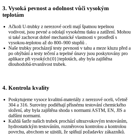
3. Vysoká pevnost a odolnost vůči vysokým
teplotám
Ačkoli U-trubky z nerezové oceli mají špatnou tepelnou
vodivost, jsou pevné a odolají vysokému tlaku a zatížení. Mohou
si také zachovat dobré mechanické vlastnosti v prostředí s
vysokou-teplotou až do 800–900 stupňů .
Naše trubky procházejí testy pevnosti v tahu a meze kluzu před a
po ohýbání a testy tečení a tepelné únavy jsou poskytovány pro
aplikace při vysokých{0}}teplotách, aby byla zajištěna
dlouhodobá-trvanlivost trubek.
4. Kontrola kvality
Poskytujeme vysoce kvalitní-materiály z nerezové oceli, včetně
304 a 316. Suroviny podléhají přísnému testování chemického
složení, aby byla zajištěna shoda s normami ASTM, EN, JIS a
dalšími normami.
Každá šarže našich trubek prochází ultrazvukovým testováním,
hydrostatickým testováním, rozměrovou kontrolou a kontrolou
povrchu, abychom se ujistili, že splňují požadavky zákazníků.