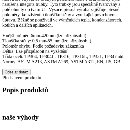
narušena integrita trubky. Tyto trubky jsou speciálně tvarovány a
poté ohnuty do tvaru U-. Vysoce-přesná výroba zajišťuje přesné
poloměry, konzistentní tloušťku stěny a vynikající povrchovou
úpravu. Běžně se používají ve výměnících tepla, kondenzátorech,
kotlích a dalších aplikacích.
Vnější průměr: 6mm-420mm (lze přizpůsobit)
Tloušťka stěny: 0,5 mm-55 mm (lze přizpůsobit)
Poloměr ohybu: Podle požadavku zákazníka
Délka: Lze přizpůsobit na vyžádání
Třída oceli: TP304, TP304L, TP316, TP316L, TP321, TP347 atd.
Normy: ASTM A213, ASTM A269, ASTM A312, EN, JIS, GB.
Odeslat dotaz
Představení produktu
Popis produktů
naše výhody