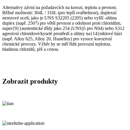
Alternativy závisí na požadavcích na korozi, teplotu a pevnost.
Běžné možnosti: 304L / 316L (pro lepší svařitelnost), duplexní
nerezové oceli, jako je UNS S32205 (2205) nebo vyšší -slitina
duplex (např. 2507) pro větší pevnost a odolnost proti chloridům,
super{9}}austenitické třídy jako 254 (UNS)5 pro N04) nebo S312
agresivní chloridové/kyselé prostředí a slitiny na{14}niklové bázi
(např. Alloy 625, Alloy 20, Hastelloy) pro vysoce korozivní
chemické provozy. Výběr by se měl řídit provozní teplotou,
hladinou chloridů, pH a cenou.
Zobrazit produkty