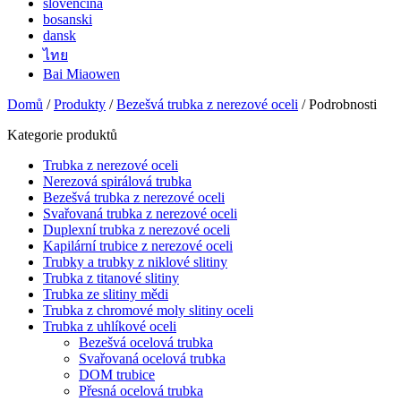
slovenčina
bosanski
dansk
ไทย
Bai Miaowen
Domů
/
Produkty
/
Bezešvá trubka z nerezové oceli
/ Podrobnosti
Kategorie produktů
Trubka z nerezové oceli
Nerezová spirálová trubka
Bezešvá trubka z nerezové oceli
Svařovaná trubka z nerezové oceli
Duplexní trubka z nerezové oceli
Kapilární trubice z nerezové oceli
Trubky a trubky z niklové slitiny
Trubka z titanové slitiny
Trubka ze slitiny mědi
Trubka z chromové moly slitiny oceli
Trubka z uhlíkové oceli
Bezešvá ocelová trubka
Svařovaná ocelová trubka
DOM trubice
Přesná ocelová trubka