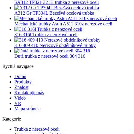
SA312 TP321 321H trubka z nerezové oceli
A312 Gr TP304L Bezešvá ocelová trubka
Mechanické trubky Astm A511 310z nerezové oceli
316 316l ​​Trubka z nerezové oceli
316 409 410 Nerezové obdélníkové trubky
Dutá trubka z nerezové oceli 304 316
Rychlá navigace
Domů
Produkty
Znalost
Kontaktujte nás
Video
VR
Mapa stránek
Kategorie
Trubka z nerezové oceli