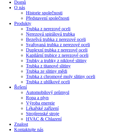
Domů
O nás
Historie společnosti
Představení společnosti
Produkty
Trubka z nerezové oceli
Nerezová spirálová trubka
Bezešvá trubka z nerezové oceli
Svařovaná trubka z nerezové oceli
Duplexní trubka z nerezové oceli
Kapilární trubice z nerezové oceli
Trubky a trubky z niklové slitiny
Trubka z titanové slitiny
Trubka ze slitiny mědi
Trubka z chromové moly slitiny oceli
Trubka z uhlíkové oceli
Řešení
Automobilový průmysl
Ropa a plyn
Výroba energie
Lékařské zařízení
Strojírenské stroje
HVAC & Chlazení
Znalost
Kontaktujte nás