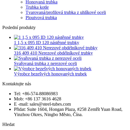
Honovaná trubka
Trubka kotle
Tvarovaná/profilová trubka z uhlíkové oceli
Ploutvová trubka
Poslední produkty
1 1,5 x 095 ID 120 nástěnné trubky
316 409 410 Nerezové obdélníkové trubky
Svařovaná trubka z nerezové oceli
Výrobce bezešvých honovaných trubek
Kontaktujte nás
Tel: +86-574-88086983
Mob: +86 137 3616 4628
E -mail: sales@steel-tubes.com
Přidat: Suite 1604, Hongan Plaza, #258 Zemřít Yuan Road,
Yinzhou Okres, Ningbo Město, Čína.
Hledat