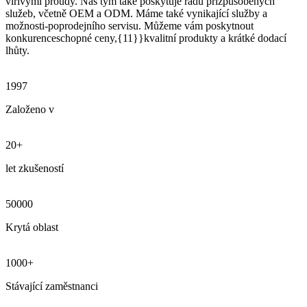
vířivými proudy. Náš tým také poskytuje řadu přizpůsobených
služeb, včetně OEM a ODM. Máme také vynikající služby a
možnosti-poprodejního servisu. Můžeme vám poskytnout
konkurenceschopné ceny,{11}}kvalitní produkty a krátké dodací
lhůty.
1997
Založeno v
20+
let zkušeností
50000
Krytá oblast
1000+
Stávající zaměstnanci