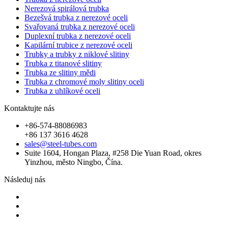
Nerezová spirálová trubka
Bezešvá trubka z nerezové oceli
Svařovaná trubka z nerezové oceli
Duplexní trubka z nerezové oceli
Kapilární trubice z nerezové oceli
Trubky a trubky z niklové slitiny
Trubka z titanové slitiny
Trubka ze slitiny mědi
Trubka z chromové moly slitiny oceli
Trubka z uhlíkové oceli
Kontaktujte nás
+86-574-88086983
+86 137 3616 4628
sales@steel-tubes.com
Suite 1604, Hongan Plaza, #258 Die Yuan Road, okres
Yinzhou, město Ningbo, Čína.
Následuj nás