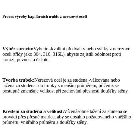
Proces výroby kapilárních trubic z nerezové oceli
Výběr surovin:
Vyberte -kvalitní předvalky nebo svitky z nerezové
oceli (třídy jako 304, 316, 316L), abyste zajistili odolnost proti
korozi, pevnost a čistotu.
Tvorba trubek:
Nerezová ocel je za studena -válcována nebo
tažena za studena- do trubky s menším průměrem, přičemž se
postupně zmenšuje velikost při zachování přesnosti tloušťky stěny.
Kreslení za studena a velikost:
Vícenásobné tažení za studena se
provádí přes přesné matrice, aby se dosáhlo požadovaného vnějšího
průměru, vnitřního průměru a tloušťky stěny.