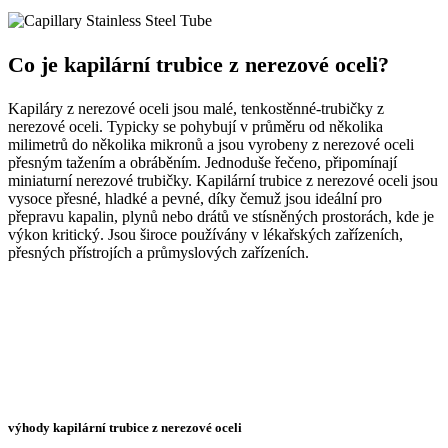
Co je kapilární trubice z nerezové oceli?
Kapiláry z nerezové oceli jsou malé, tenkostěnné-trubičky z
nerezové oceli. Typicky se pohybují v průměru od několika
milimetrů do několika mikronů a jsou vyrobeny z nerezové oceli
přesným tažením a obráběním. Jednoduše řečeno, připomínají
miniaturní nerezové trubičky. Kapilární trubice z nerezové oceli jsou
vysoce přesné, hladké a pevné, díky čemuž jsou ideální pro
přepravu kapalin, plynů nebo drátů ve stísněných prostorách, kde je
výkon kritický. Jsou široce používány v lékařských zařízeních,
přesných přístrojích a průmyslových zařízeních.
výhody kapilární trubice z nerezové oceli