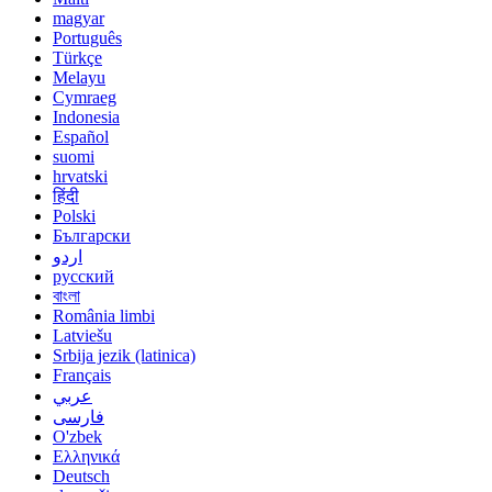
magyar
Português
Türkçe
Melayu
Cymraeg
Indonesia
Español
suomi
hrvatski
हिंदी
Polski
Български
اردو
русский
বাংলা
România limbi
Latviešu
Srbija jezik (latinica)
Français
عربي
فارسی
O'zbek
Ελληνικά
Deutsch