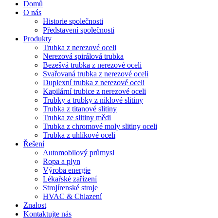
Domů
O nás
Historie společnosti
Představení společnosti
Produkty
Trubka z nerezové oceli
Nerezová spirálová trubka
Bezešvá trubka z nerezové oceli
Svařovaná trubka z nerezové oceli
Duplexní trubka z nerezové oceli
Kapilární trubice z nerezové oceli
Trubky a trubky z niklové slitiny
Trubka z titanové slitiny
Trubka ze slitiny mědi
Trubka z chromové moly slitiny oceli
Trubka z uhlíkové oceli
Řešení
Automobilový průmysl
Ropa a plyn
Výroba energie
Lékařské zařízení
Strojírenské stroje
HVAC & Chlazení
Znalost
Kontaktujte nás