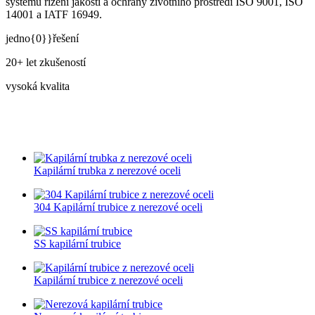
systému řízení jakosti a ochrany životního prostředí ISO 9001, ISO
14001 a IATF 16949.
jedno{0}}řešení
20+ let zkušeností
vysoká kvalita
Kapilární trubka z nerezové oceli
304 Kapilární trubice z nerezové oceli
SS kapilární trubice
Kapilární trubice z nerezové oceli