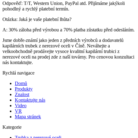
Odpověď: T/T, Western Union, PayPal atd. Přijímáme jakýkoli
pohodlný a rychlý platební termín.
Otázka: Jaká je vaše platební lhůta?
A: 30% záloha před výrobou a 70% platba zůstatku před odesláním.
Jsme dobře-známí jako jeden z předních výrobců a dodavatelů
kapilárních trubek z nerezové oceli v Číně. Neváhejte a
velkoobchodně prodávejte vysoce kvalitní kapilární trubici z
nerezové oceli na prodej zde z naší továrny. Pro cenovou konzultaci
nás kontaktujte.
Rychlá navigace
Domů
Produkty
Znalost
Kontaktujte nás
Video
VR
Mapa stránek
Kategorie
Trubka z nerezové oceli