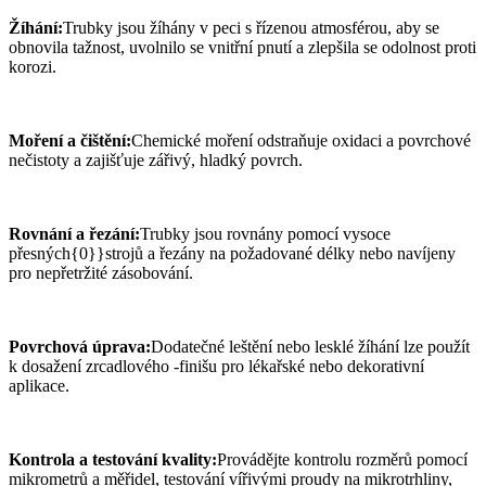
Žíhání:
Trubky jsou žíhány v peci s řízenou atmosférou, aby se
obnovila tažnost, uvolnilo se vnitřní pnutí a zlepšila se odolnost proti
korozi.
Moření a čištění:
Chemické moření odstraňuje oxidaci a povrchové
nečistoty a zajišťuje zářivý, hladký povrch.
Rovnání a řezání:
Trubky jsou rovnány pomocí vysoce
přesných{0}}strojů a řezány na požadované délky nebo navíjeny
pro nepřetržité zásobování.
Povrchová úprava:
Dodatečné leštění nebo lesklé žíhání lze použít
k dosažení zrcadlového -finišu pro lékařské nebo dekorativní
aplikace.
Kontrola a testování kvality:
Provádějte kontrolu rozměrů pomocí
mikrometrů a měřidel, testování vířivými proudy na mikrotrhliny,