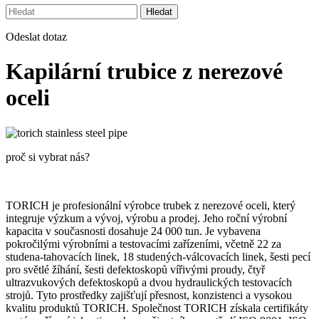
Hledat
Odeslat dotaz
Kapilární trubice z nerezové
oceli
proč si vybrat nás?
TORICH je profesionální výrobce trubek z nerezové oceli, který
integruje výzkum a vývoj, výrobu a prodej. Jeho roční výrobní
kapacita v současnosti dosahuje 24 000 tun. Je vybavena
pokročilými výrobními a testovacími zařízeními, včetně 22 za
studena-tahovacích linek, 18 studených-válcovacích linek, šesti pecí
pro světlé žíhání, šesti defektoskopů vířivými proudy, čtyř
ultrazvukových defektoskopů a dvou hydraulických testovacích
strojů. Tyto prostředky zajišťují přesnost, konzistenci a vysokou
kvalitu produktů TORICH. Společnost TORICH získala certifikáty