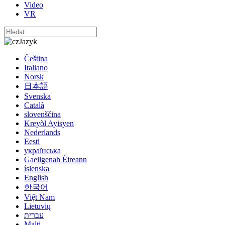
Video
VR
Jazyk
Čeština
Italiano
Norsk
日本語
Svenska
Català
slovenščina
Kreyòl Ayisyen
Nederlands
Eesti
українська
Gaeilgenah Éireann
íslenska
English
한국어
Việt Nam
Lietuvių
עברית
Malti