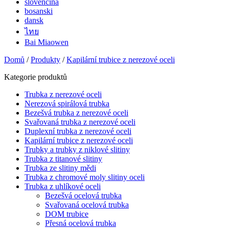
slovenčina
bosanski
dansk
ไทย
Bai Miaowen
Domů
/
Produkty
/
Kapilární trubice z nerezové oceli
Kategorie produktů
Trubka z nerezové oceli
Nerezová spirálová trubka
Bezešvá trubka z nerezové oceli
Svařovaná trubka z nerezové oceli
Duplexní trubka z nerezové oceli
Kapilární trubice z nerezové oceli
Trubky a trubky z niklové slitiny
Trubka z titanové slitiny
Trubka ze slitiny mědi
Trubka z chromové moly slitiny oceli
Trubka z uhlíkové oceli
Bezešvá ocelová trubka
Svařovaná ocelová trubka
DOM trubice
Přesná ocelová trubka