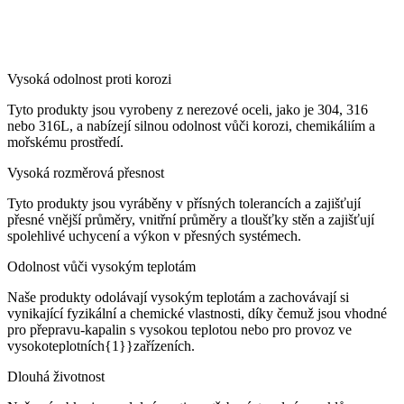
Vysoká odolnost proti korozi
Tyto produkty jsou vyrobeny z nerezové oceli, jako je 304, 316
nebo 316L, a nabízejí silnou odolnost vůči korozi, chemikáliím a
mořskému prostředí.
Vysoká rozměrová přesnost
Tyto produkty jsou vyráběny v přísných tolerancích a zajišťují
přesné vnější průměry, vnitřní průměry a tloušťky stěn a zajišťují
spolehlivé uchycení a výkon v přesných systémech.
Odolnost vůči vysokým teplotám
Naše produkty odolávají vysokým teplotám a zachovávají si
vynikající fyzikální a chemické vlastnosti, díky čemuž jsou vhodné
pro přepravu-kapalin s vysokou teplotou nebo pro provoz ve
vysokoteplotních{1}}zařízeních.
Dlouhá životnost