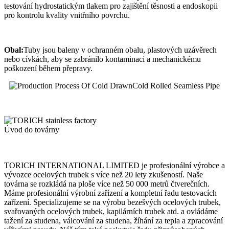
testování hydrostatickým tlakem pro zajištění těsnosti a endoskopii
pro kontrolu kvality vnitřního povrchu.
Obal:
Tuby jsou baleny v ochranném obalu, plastových uzávěrech
nebo cívkách, aby se zabránilo kontaminaci a mechanickému
poškození během přepravy.
Úvod do továrny
TORICH INTERNATIONAL LIMITED je profesionální výrobce a
vývozce ocelových trubek s více než 20 lety zkušeností. Naše
továrna se rozkládá na ploše více než 50 000 metrů čtverečních.
Máme profesionální výrobní zařízení a kompletní řadu testovacích
zařízení. Specializujeme se na výrobu bezešvých ocelových trubek,
svařovaných ocelových trubek, kapilárních trubek atd. a ovládáme
tažení za studena, válcování za studena, žíhání za tepla a zpracování